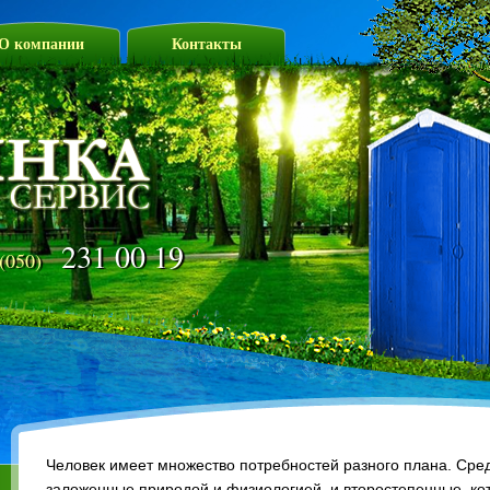
О компании
Контакты
231 00 19
(050)
Человек имеет множество потребностей разного плана. Сре
заложенные природой и физиологией, и второстепенные, к