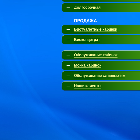
—
Долгосрочная
ПРОДАЖА
—
Биотуалетные кабинки
—
Биоконцетрат
—
Обслуживание кабинок
—
Мойка кабинок
—
Обслуживание сливных ям
—
Наши клиенты