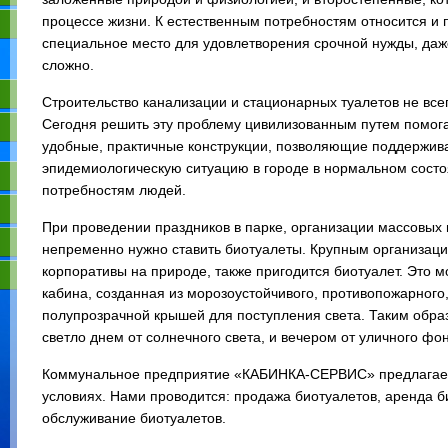
процессе жизни. К естественным потребностям относится и по
специальное место для удовлетворения срочной нужды, даж
сложно.
Строительство канализации и стационарных туалетов не все
Сегодня решить эту проблему цивилизованным путем помога
удобные, практичные конструкции, позволяющие поддержива
эпидемиологическую ситуацию в городе в нормальном сост
потребностям людей.
При проведении праздников в парке, организации массовых
непременно нужно ставить биотуалеты. Крупным организаци
корпоративы на природе, также пригодится биотуалет. Это 
кабина, созданная из морозоустойчивого, противопожарного
полупрозрачной крышей для поступления света. Таким образ
светло днем от солнечного света, и вечером от уличного фо
Коммунальное предприятие «КАБИНКА-СЕРВИС» предлагает 
условиях. Нами проводится: продажа биотуалетов, аренда б
обслуживание биотуалетов.